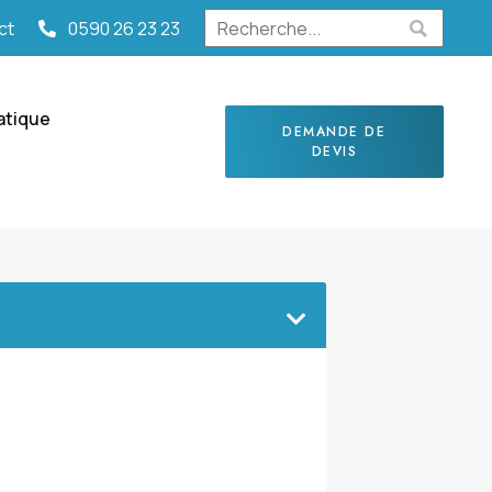
ct
0590 26 23 23
atique
DEMANDE DE
DEVIS